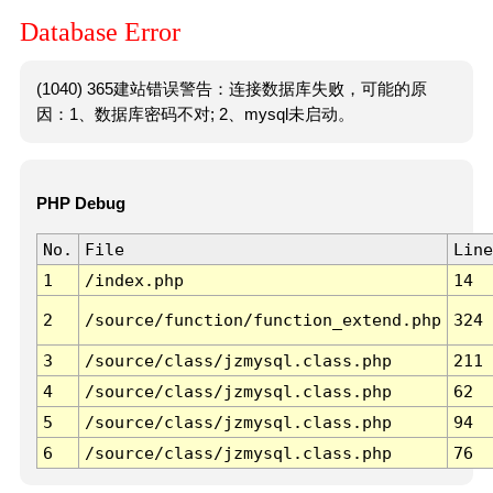
Database Error
(1040) 365建站错误警告：连接数据库失败，可能的原
因：1、数据库密码不对; 2、mysql未启动。
PHP Debug
No.
File
Line
1
/index.php
14
2
/source/function/function_extend.php
324
3
/source/class/jzmysql.class.php
211
4
/source/class/jzmysql.class.php
62
5
/source/class/jzmysql.class.php
94
6
/source/class/jzmysql.class.php
76