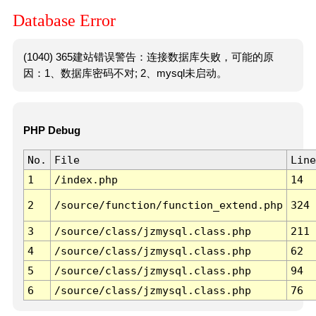
Database Error
(1040) 365建站错误警告：连接数据库失败，可能的原
因：1、数据库密码不对; 2、mysql未启动。
PHP Debug
No.
File
Line
1
/index.php
14
2
/source/function/function_extend.php
324
3
/source/class/jzmysql.class.php
211
4
/source/class/jzmysql.class.php
62
5
/source/class/jzmysql.class.php
94
6
/source/class/jzmysql.class.php
76