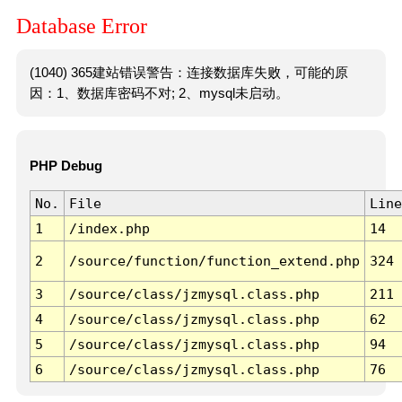
Database Error
(1040) 365建站错误警告：连接数据库失败，可能的原
因：1、数据库密码不对; 2、mysql未启动。
PHP Debug
No.
File
Line
1
/index.php
14
2
/source/function/function_extend.php
324
3
/source/class/jzmysql.class.php
211
4
/source/class/jzmysql.class.php
62
5
/source/class/jzmysql.class.php
94
6
/source/class/jzmysql.class.php
76