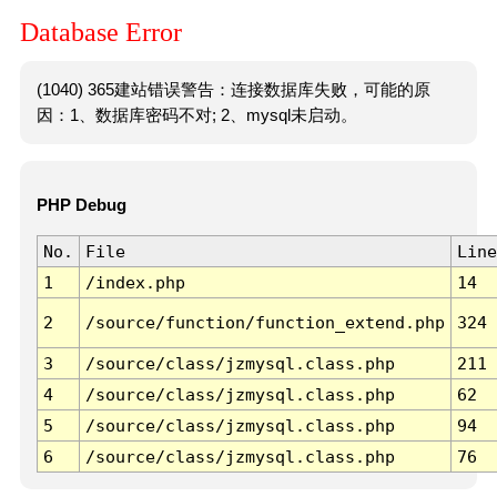
Database Error
(1040) 365建站错误警告：连接数据库失败，可能的原
因：1、数据库密码不对; 2、mysql未启动。
PHP Debug
No.
File
Line
1
/index.php
14
2
/source/function/function_extend.php
324
3
/source/class/jzmysql.class.php
211
4
/source/class/jzmysql.class.php
62
5
/source/class/jzmysql.class.php
94
6
/source/class/jzmysql.class.php
76