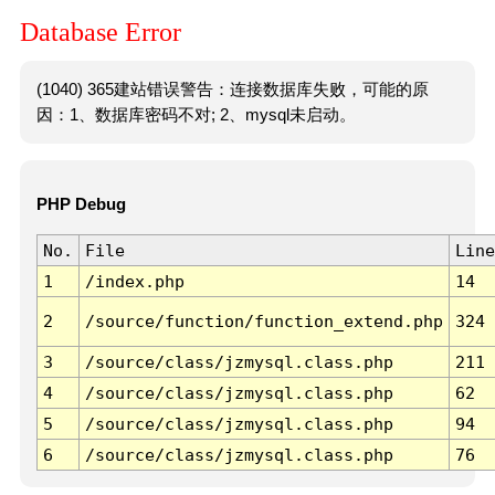
Database Error
(1040) 365建站错误警告：连接数据库失败，可能的原
因：1、数据库密码不对; 2、mysql未启动。
PHP Debug
No.
File
Line
1
/index.php
14
2
/source/function/function_extend.php
324
3
/source/class/jzmysql.class.php
211
4
/source/class/jzmysql.class.php
62
5
/source/class/jzmysql.class.php
94
6
/source/class/jzmysql.class.php
76