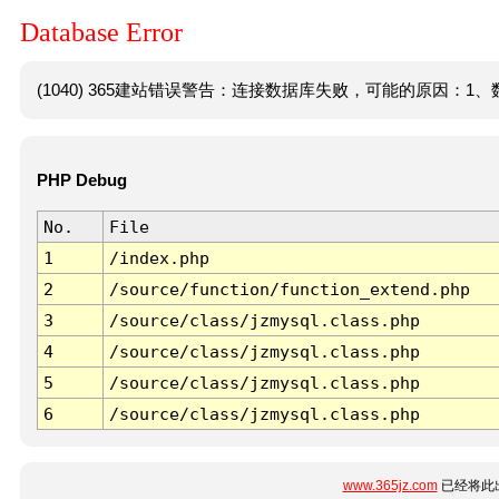
Database Error
(1040) 365建站错误警告：连接数据库失败，可能的原因：1、数
PHP Debug
No.
File
1
/index.php
2
/source/function/function_extend.php
3
/source/class/jzmysql.class.php
4
/source/class/jzmysql.class.php
5
/source/class/jzmysql.class.php
6
/source/class/jzmysql.class.php
www.365jz.com
已经将此