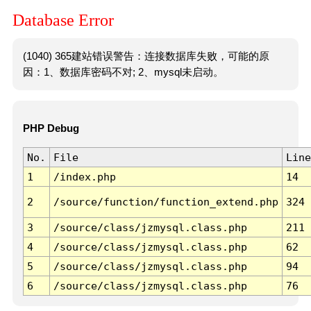
Database Error
(1040) 365建站错误警告：连接数据库失败，可能的原
因：1、数据库密码不对; 2、mysql未启动。
PHP Debug
No.
File
Line
1
/index.php
14
2
/source/function/function_extend.php
324
3
/source/class/jzmysql.class.php
211
4
/source/class/jzmysql.class.php
62
5
/source/class/jzmysql.class.php
94
6
/source/class/jzmysql.class.php
76