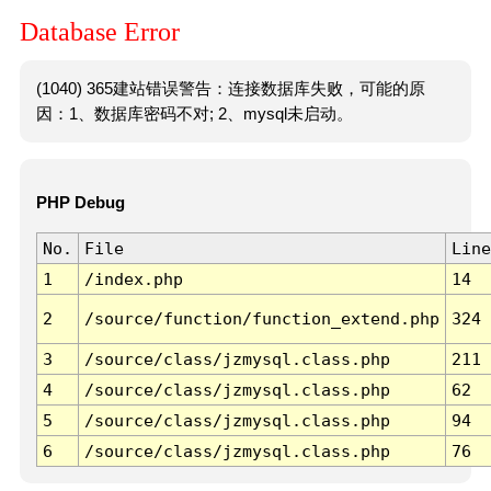
Database Error
(1040) 365建站错误警告：连接数据库失败，可能的原
因：1、数据库密码不对; 2、mysql未启动。
PHP Debug
No.
File
Line
1
/index.php
14
2
/source/function/function_extend.php
324
3
/source/class/jzmysql.class.php
211
4
/source/class/jzmysql.class.php
62
5
/source/class/jzmysql.class.php
94
6
/source/class/jzmysql.class.php
76