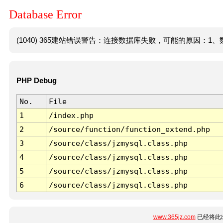
Database Error
(1040) 365建站错误警告：连接数据库失败，可能的原因：1、数
PHP Debug
No.
File
1
/index.php
2
/source/function/function_extend.php
3
/source/class/jzmysql.class.php
4
/source/class/jzmysql.class.php
5
/source/class/jzmysql.class.php
6
/source/class/jzmysql.class.php
www.365jz.com
已经将此